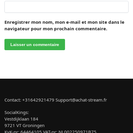
Enregistrer mon nom, mon e-mail et mon site dans le
navigateur pour mon prochain commentaire.
Contact: +31642921479 Support@achat-stream.fr
SocialKings:
Vestdijklaan 184
9721 VT Groningen
KvK-nr: 64464105 VAT-nr: NL002250971B75