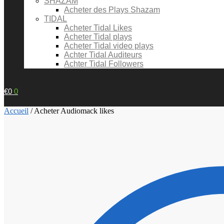
SHAZAM
Acheter des Plays Shazam
TIDAL
Acheter Tidal Likes
Acheter Tidal plays
Acheter Tidal video plays
Achter Tidal Auditeurs
Achter Tidal Followers
€
0
0
Accueil
/
Acheter Audiomack likes