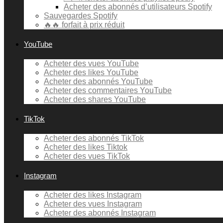
Acheter des abonnés d’utilisateurs Spotify
Sauvegardes Spotify
🔥🔥 forfait à prix réduit
YouTube
Acheter des vues YouTube
Acheter des likes YouTube
Acheter des abonnés YouTube
Acheter des commentaires YouTube
Acheter des shares YouTube
TikTok
Acheter des abonnés TikTok
Acheter des likes Tiktok
Acheter des vues TikTok
Instagram
Acheter des likes Instagram
Acheter des vues Instagram
Acheter des abonnés Instagram