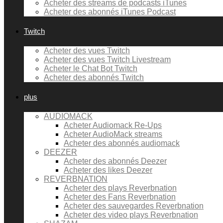
Acheter des streams de podcasts iTunes
Acheter des abonnés iTunes Podcast
Twitch
Acheter des vues Twitch
Acheter des vues Twitch Livestream
Acheter le Chat Bot Twitch
Acheter des abonnés Twitch
plus
AUDIOMACK
Acheter Audiomack Re-Ups
Acheter AudioMack streams
Acheter des abonnés audiomack
DEEZER
Acheter des abonnés Deezer
Acheter des likes Deezer
REVERBNATION
Acheter des plays Reverbnation
Acheter des Fans Reverbnation
Acheter des sauvegardes Reverbnation
Acheter des video plays Reverbnation