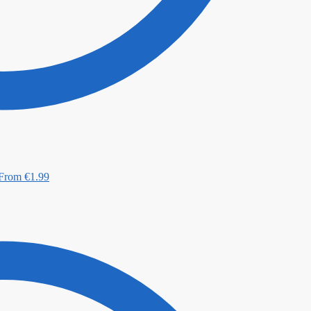
From
€
1.99