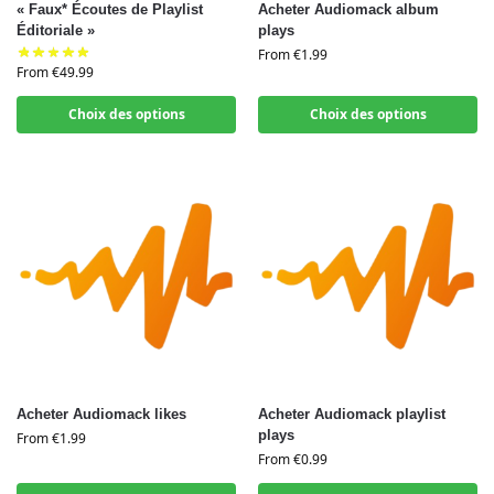
« Faux* Écoutes de Playlist
Acheter Audiomack album
Éditoriale »
plays
From
€
1.99
From
€
49.99
Choix des options
Choix des options
Acheter Audiomack likes
Acheter Audiomack playlist
plays
From
€
1.99
From
€
0.99